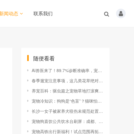
新闻动态
联系我们
随便看看
AI兽医来了！89.7%诊断准确率，宠物健康管理进入数字时代
春季遛宠注意事项，这几类花草绝对不能碰！！！
养宠百科：驱虫篇之宠物草地打滚爽翻天
宠物冷知识：狗狗是“色盲”？猫咪怕黄瓜？真相太颠覆！
长沙一女子被家养犬咬伤未规范处置 两月后狂犬病发作 疾控部门紧急发布健康提示
宠物狗直饮公共饮水台刷屏：成都、重庆、深圳接连上演，城市文明该如何安放？
宠物高铁出行新福利！试点范围再拓展，20座车站加入“萌宠列车”