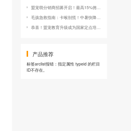
盟宠萌分销商招募开启！最高15%佣金，解锁养宠赚钱双快乐
毛孩急救指南：卡喉别慌！中暑快降！CPR秒变“铲屎官超人”
恭喜！盟宠教育升级成为国家定点培训单位
产品推荐
标签arclist报错：指定属性 typeid 的栏目
ID不存在。