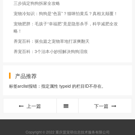
三步搞定狗狗拆家全攻略
宠物冷知识：狗狗是“色盲”？猫咪怕黄瓜？真相太颠覆！
宠物肥胖：毛孩子“幸福肥”竟是隐形杀手，科学减肥全攻
略！
养宠百科：驱虫篇之宠物草地打滚爽翻天
养宠百科：3个治本小妙招解决狗狗泪痕
产品推荐
标签arclist报错：指定属性 typeid 的栏目ID不存在。
上一篇
下一篇
Copyright © 2022 重庆盟宠萌信息技术服务有限公司